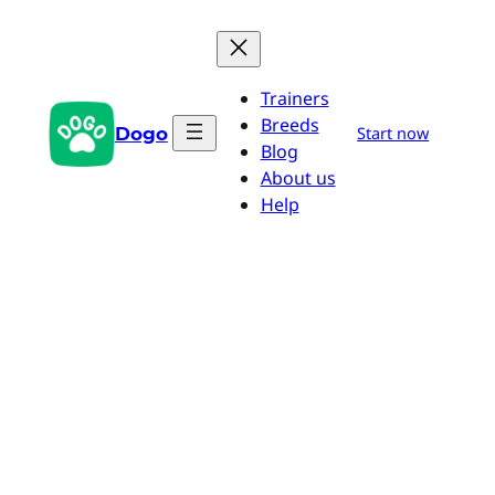
Pular
para
o
Trainers
conteúdo
Breeds
Dogo
Start now
Blog
About us
Help