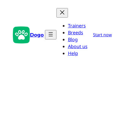
Pular
para
o
Trainers
conteúdo
Breeds
Dogo
Start now
Blog
About us
Help