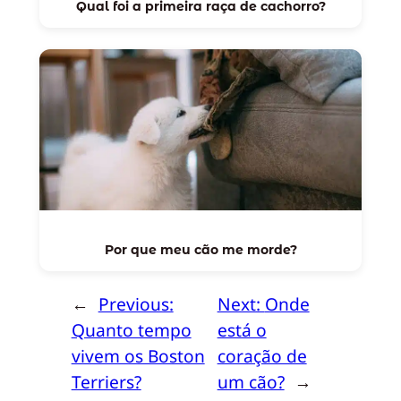
Qual foi a primeira raça de cachorro?
Por que meu cão me morde?
←
Previous:
Next:
Onde
Quanto tempo
está o
vivem os Boston
coração de
Terriers?
um cão?
→