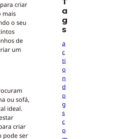
T
para criar
a
o mais
g
ndo o seu
s
tintos
inhos de
a
criar um
c
ti
o
n
d
procuram
o
ma ou sofá,
g
l ideal.
s
estar
c
ara criar
o
o pode ser
m