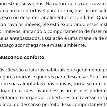
ancestrais selvagens. Na natureza, os cães cavam 
uma área confortável para dormir, buscar um sol
fresco ou desenterrar alimentos escondidos. Qua
cão cava os móveis, ele está explorando esses ins
primitivos, imitando o comportamento de fazer n
seus antepassados. Essa ação é uma maneira de 
espaço aconchegante em seu ambiente.
Buscando conforto
Os cães são criaturas habituais que geralmente 
lugares macios e quentes para descansar. Sua ca
com suas almofadas convidativas, torna-se um loca
Quando os cães cavam nessas áreas, eles podem 
tentando reorganizar cobertores ou travesseiros p
o local de descanso perfeito. Esse comportament