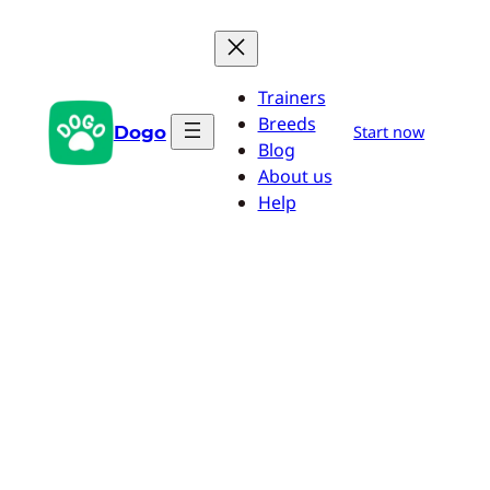
Pular
para
o
Trainers
conteúdo
Breeds
Dogo
Start now
Blog
About us
Help