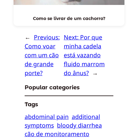
Como se livrar de um cachorro?
←
Previous:
Next:
Por que
Como voar
minha cadela
com um cão
está vazando
de grande
fluido marrom
porte?
do ânus?
→
Popular categories
Tags
abdominal pain
additional
symptoms
bloody diarrhea
cão de monitoramento