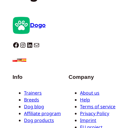
Dogo
Dogo facebook
Instagram
LinkedIn
E-mail
Info
Company
Trainers
About us
Breeds
Help
Dog blog
Terms of service
Affiliate program
Privacy Policy
Dog products
Imprint
EU project