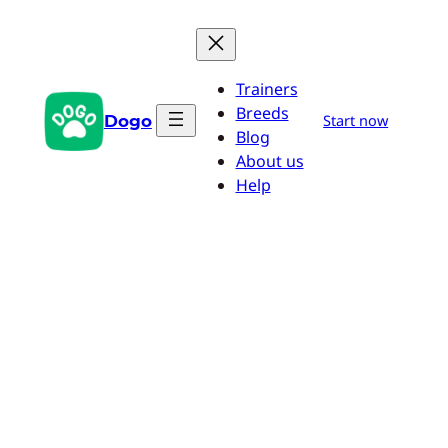
Pular
para
o
Trainers
conteúdo
Breeds
Dogo
Start now
Blog
About us
Help