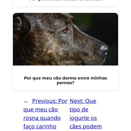
Por que meu cão dorme entre minhas
pernas?
←
Previous:
Por
Next:
Que
que meu cão
tipo de
rosna quando
iogurte os
faço carinho
cães podem