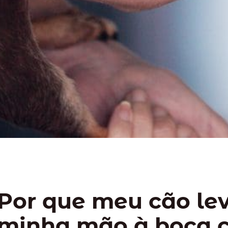
Por que meu cão le
minha mão à boca 