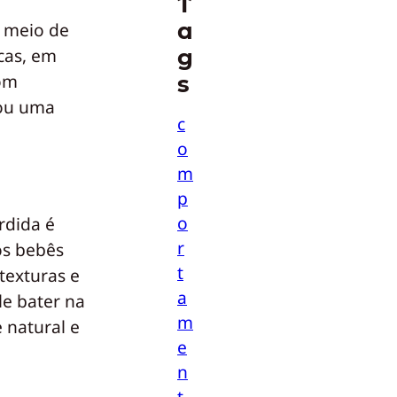
T
a
r meio de
g
icas, em
com
s
 ou uma
c
o
m
p
o
rdida é
r
os bebês
t
texturas e
a
le bater na
m
 natural e
e
n
t