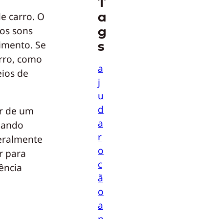
T
a
e carro. O
g
os sons
imento. Se
s
arro, como
a
eios de
j
u
d
ar de um
a
quando
r
geralmente
o
r para
c
ência
ã
o
a
n