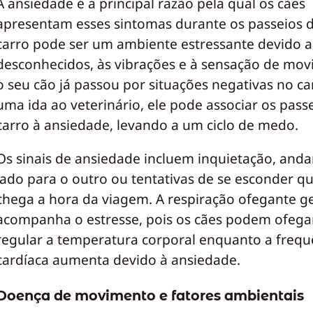
A ansiedade é a principal razão pela qual os cães
apresentam esses sintomas durante os passeios d
carro pode ser um ambiente estressante devido a
desconhecidos, às vibrações e à sensação de mov
o seu cão já passou por situações negativas no c
uma ida ao veterinário, ele pode associar os pass
carro à ansiedade, levando a um ciclo de medo.
Os sinais de ansiedade incluem inquietação, and
lado para o outro ou tentativas de se esconder 
chega a hora da viagem. A respiração ofegante 
acompanha o estresse, pois os cães podem ofega
regular a temperatura corporal enquanto a frequ
cardíaca aumenta devido à ansiedade.
Doença de movimento e fatores ambientais