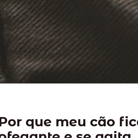
Por que meu cão fi
ofegante e se agita