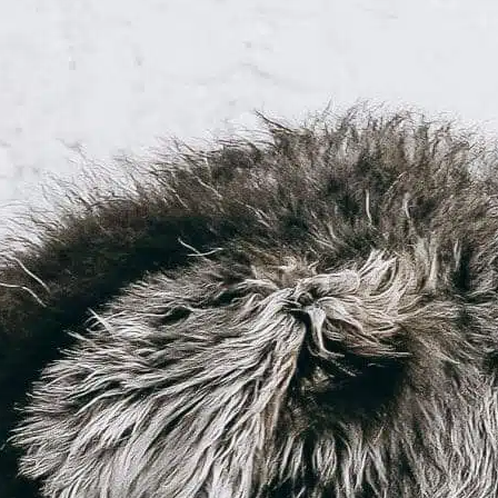
female dog
male dog
mating
process
preocupações
com a saúde