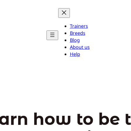
Trainers
Breeds
Blog
About us
Help
arn how to be 