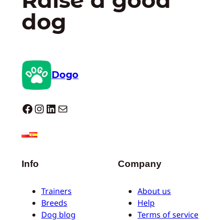
Raise a good
dog
Dogo
Dogo facebook
Instagram
LinkedIn
E-mail
Info
Company
Trainers
About us
Breeds
Help
Dog blog
Terms of service