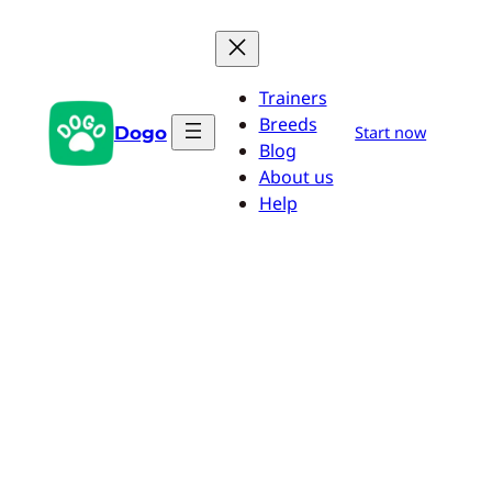
Pular
para
o
Trainers
conteúdo
Breeds
Dogo
Start now
Blog
About us
Help