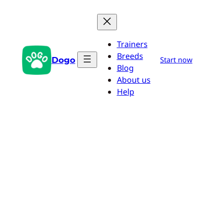
Pular
para
o
Trainers
conteúdo
Breeds
Dogo
Start now
Blog
About us
Help