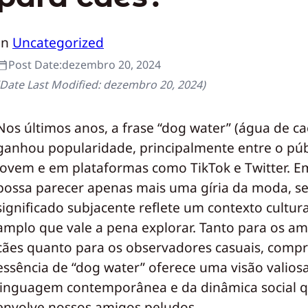
In
Uncategorized
Post Date:
dezembro 20, 2024
(Date Last Modified:
dezembro 20, 2024
)
Nos últimos anos, a frase “dog water” (água de c
ganhou popularidade, principalmente entre o púb
jovem e em plataformas como TikTok e Twitter. 
possa parecer apenas mais uma gíria da moda, s
significado subjacente reflete um contexto cultur
amplo que vale a pena explorar. Tanto para os a
cães quanto para os observadores casuais, comp
essência de “dog water” oferece uma visão valios
linguagem contemporânea e da dinâmica social 
envolve nossos amigos peludos.