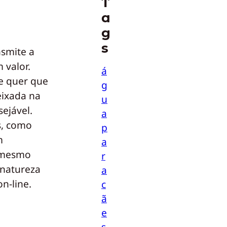
T
a
g
s
nsmite a
 valor.
á
e quer que
g
eixada na
u
sejável.
a
s, como
p
m
a
 mesmo
r
 natureza
a
n-line.
c
ã
e
s