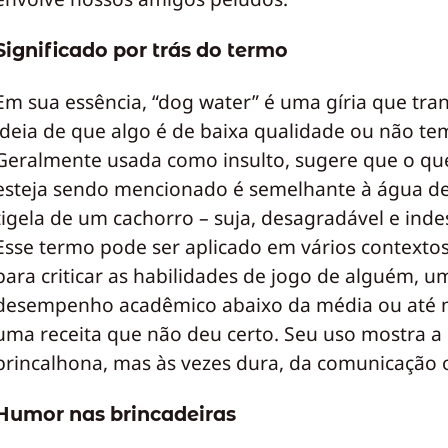
Significado por trás do termo
Em sua essência, “dog water” é uma gíria que tra
ideia de que algo é de baixa qualidade ou não tem
Geralmente usada como insulto, sugere que o qu
esteja sendo mencionado é semelhante à água d
tigela de um cachorro – suja, desagradável e inde
Esse termo pode ser aplicado em vários contexto
para criticar as habilidades de jogo de alguém, u
desempenho acadêmico abaixo da média ou até
uma receita que não deu certo. Seu uso mostra a
brincalhona, mas às vezes dura, da comunicação o
Humor nas brincadeiras