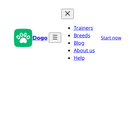
Pular
para
o
Trainers
conteúdo
Breeds
Dogo
Start now
Blog
About us
Help