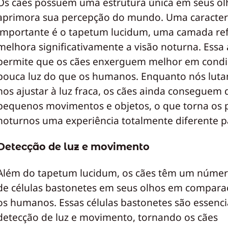
Os cães possuem uma estrutura única em seus ol
aprimora sua percepção do mundo. Uma caracterí
importante é o tapetum lucidum, uma camada ref
melhora significativamente a visão noturna. Essa
permite que os cães enxerguem melhor em condi
pouca luz do que os humanos. Enquanto nós lut
nos ajustar à luz fraca, os cães ainda conseguem 
pequenos movimentos e objetos, o que torna os 
noturnos uma experiência totalmente diferente pa
Detecção de luz e movimento
Além do tapetum lucidum, os cães têm um núme
de células bastonetes em seus olhos em compar
os humanos. Essas células bastonetes são essenci
detecção de luz e movimento, tornando os cães