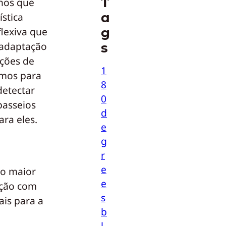
T
hos que
a
stica
g
lexiva que
 adaptação
s
ções de
1
amos para
8
detectar
0
passeios
d
ra eles.
e
g
r
e
ro maior
e
ação com
s
ais para a
b
l