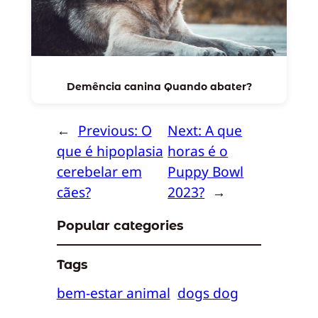
Demência canina Quando abater?
←
Previous:
O
Next:
A que
que é hipoplasia
horas é o
cerebelar em
Puppy Bowl
cães?
2023?
→
Popular categories
Tags
bem-estar animal
dogs dog