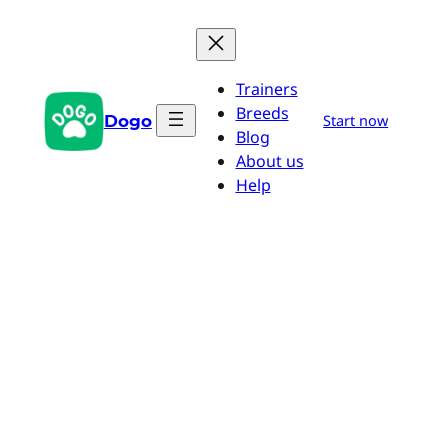
Pular
para
o
Trainers
conteúdo
Breeds
Dogo
Start now
Blog
About us
Help