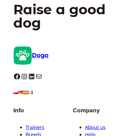
Raise a good
dog
Dogo
Dogo facebook
Instagram
LinkedIn
E-mail
Info
Company
Trainers
About us
Breeds
Help