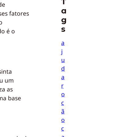
T
de
a
ses fatores
g
o
s
do é o
a
j
u
d
sinta
a
ou um
r
za as
o
uma base
c
ã
o
c
a