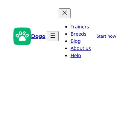
Pular
para
o
Trainers
conteúdo
Breeds
Dogo
Start now
Blog
About us
Help