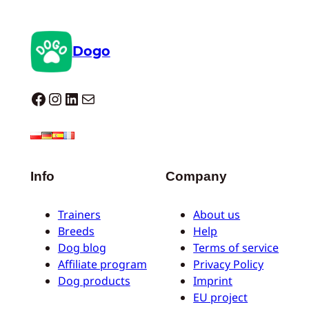
Dogo
Dogo facebook
Instagram
LinkedIn
E-mail
Info
Company
Trainers
About us
Breeds
Help
Dog blog
Terms of service
Affiliate program
Privacy Policy
Dog products
Imprint
EU project