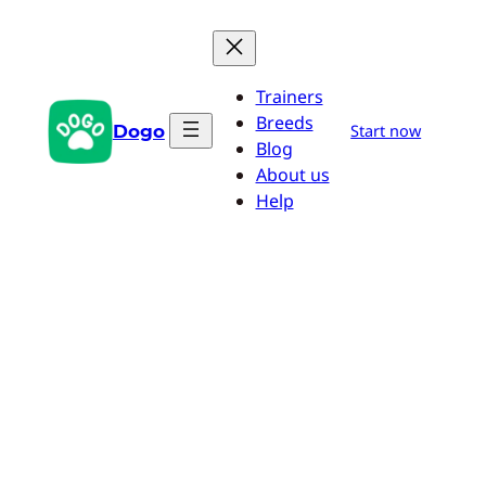
Pular
para
o
Trainers
conteúdo
Breeds
Dogo
Start now
Blog
About us
Help