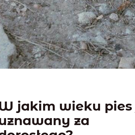
W jakim wieku pies 
uznawany za
dorosłego?