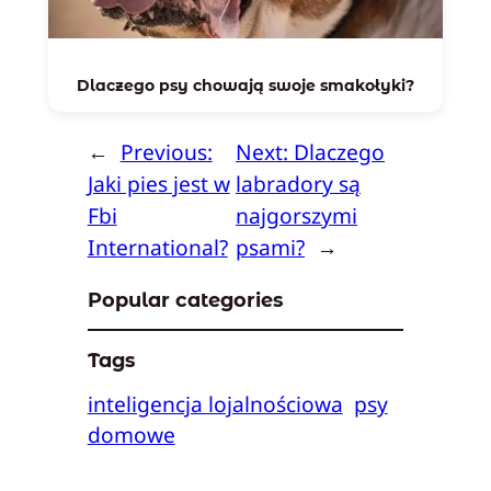
Dlaczego psy chowają swoje smakołyki?
←
Previous:
Next:
Dlaczego
Jaki pies jest w
labradory są
Fbi
najgorszymi
International?
psami?
→
Popular categories
Tags
inteligencja lojalnościowa
psy
domowe