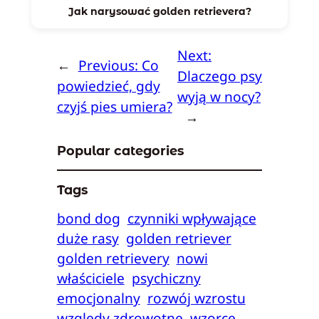
Jak narysować golden retrievera?
Next:
←
Previous:
Co
Dlaczego psy
powiedzieć, gdy
wyją w nocy?
czyjś pies umiera?
→
Popular categories
Tags
bond dog
czynniki wpływające
duże rasy
golden retriever
golden retrievery
nowi
właściciele
psychiczny
emocjonalny
rozwój wzrostu
względy zdrowotne
wzorce