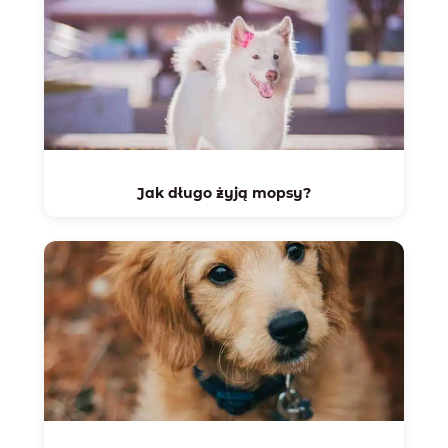
Jak długo żyją mopsy?