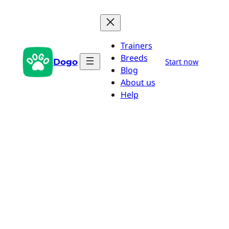
Przejdź
do
treści
Trainers
Breeds
Dogo
Start now
Blog
About us
Help