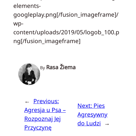
elements-
googleplay.png[/fusion_imageframe]/
wp-
content/uploads/2019/05/logob_100.p
ng[/fusion_imageframe]
Rasa Žiema
By
←
Previous:
Next:
Pies
Agresja u Psa –
Agresywny
Rozpoznaj Jej
do Ludzi
→
Przyczynę