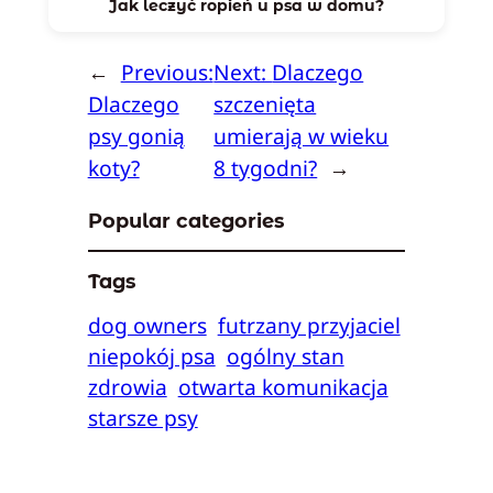
Jak leczyć ropień u psa w domu?
←
Previous:
Next:
Dlaczego
Dlaczego
szczenięta
psy gonią
umierają w wieku
koty?
8 tygodni?
→
Popular categories
Tags
dog owners
futrzany przyjaciel
niepokój psa
ogólny stan
zdrowia
otwarta komunikacja
starsze psy