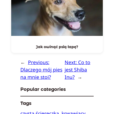
Jak owinąć psią łapę?
←
Previous:
Next:
Co to
Dlaczego mój pies
jest Shiba
na mnie stoi?
Inu?
→
Popular categories
Tags
czysta ściereczka
krwawiący