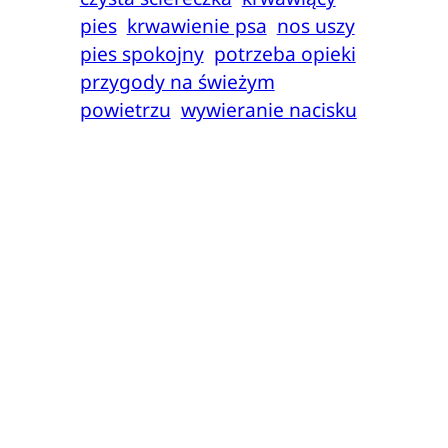
pies
krwawienie psa
nos uszy
pies spokojny
potrzeba opieki
przygody na świeżym
powietrzu
wywieranie nacisku