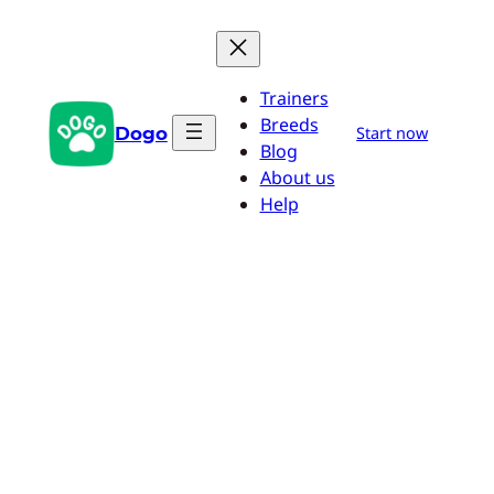
Przejdź
do
treści
Trainers
Breeds
Dogo
Start now
Blog
About us
Help