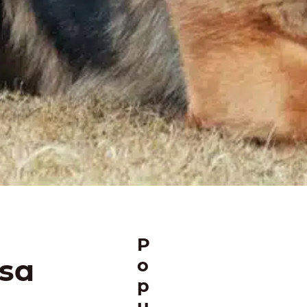
P
psa
o
p
u