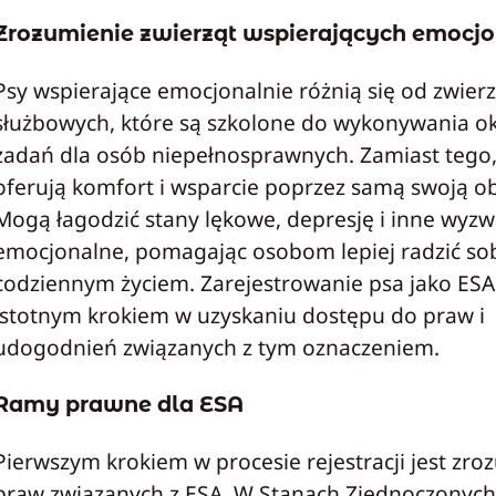
Zrozumienie zwierząt wspierających emocjo
Psy wspierające emocjonalnie różnią się od zwierz
służbowych, które są szkolone do wykonywania o
zadań dla osób niepełnosprawnych. Zamiast tego
oferują komfort i wsparcie poprzez samą swoją o
Mogą łagodzić stany lękowe, depresję i inne wyz
emocjonalne, pomagając osobom lepiej radzić sob
codziennym życiem. Zarejestrowanie psa jako ES
istotnym krokiem w uzyskaniu dostępu do praw i
udogodnień związanych z tym oznaczeniem.
Ramy prawne dla ESA
Pierwszym krokiem w procesie rejestracji jest zro
praw związanych z ESA. W Stanach Zjednoczonyc