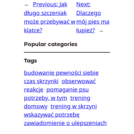
←
Previous:
Jak
Next:
długo szczeniak
Dlaczego
może przebywać w
mój pies ma
klatce?
łupież?
→
Popular categories
Tags
budowanie pewności siebie
czas skrzynki
obserwować
reakcje
pomaganie psu
potrzeby, w tym
trening
domowy
trening w skrzyni
wskazywać potrzebę
zawiadomienie o ulepszeniach