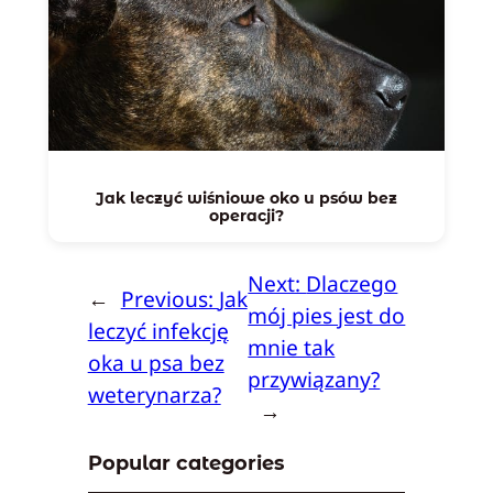
Jak leczyć wiśniowe oko u psów bez
operacji?
Next:
Dlaczego
←
Previous:
Jak
mój pies jest do
leczyć infekcję
mnie tak
oka u psa bez
przywiązany?
weterynarza?
→
Popular categories