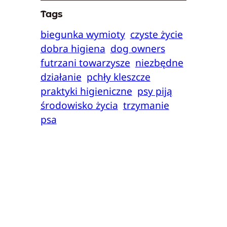
Tags
biegunka wymioty
czyste życie
dobra higiena
dog owners
futrzani towarzysze
niezbędne
działanie
pchły kleszcze
praktyki higieniczne
psy piją
środowisko życia
trzymanie
psa