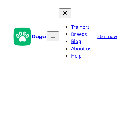
Przejdź
do
treści
Trainers
Breeds
Dogo
Start now
Blog
About us
Help