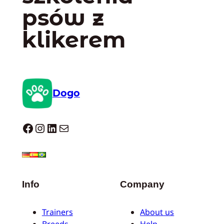
psów z
klikerem
Dogo
Dogo facebook
Instagram
LinkedIn
Mail
Info
Company
Trainers
About us
Breeds
Help