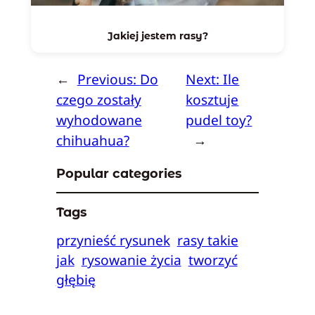
Jakiej jestem rasy?
←
Previous:
Do
Next:
Ile
czego zostały
kosztuje
wyhodowane
pudel toy?
chihuahua?
→
Popular categories
Tags
przynieść rysunek
rasy takie
jak
rysowanie życia
tworzyć
głębię