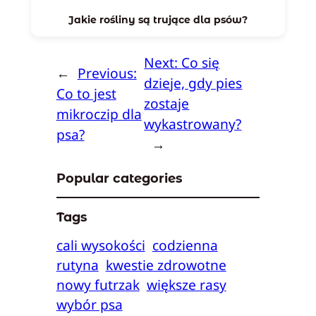
Jakie rośliny są trujące dla psów?
Next:
Co się
←
Previous:
dzieje, gdy pies
Co to jest
zostaje
mikroczip dla
wykastrowany?
psa?
→
Popular categories
Tags
cali wysokości
codzienna
rutyna
kwestie zdrowotne
nowy futrzak
większe rasy
wybór psa