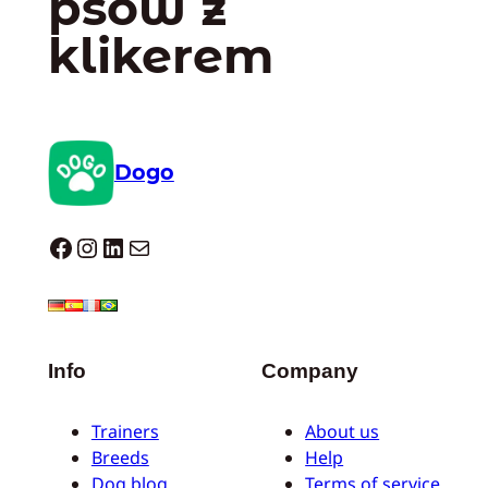
psów z
klikerem
Dogo
Dogo facebook
Instagram
LinkedIn
Mail
Info
Company
Trainers
About us
Breeds
Help
Dog blog
Terms of service