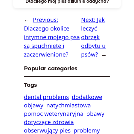
Dlaczego mój pies dziwnie oddycha?
←
Previous:
Next:
Jak
Dlaczego okolice
leczyć
intymne mojego psa
obrzęk
są spuchnięte i
odbytu u
zaczerwienione?
psów?
→
Popular categories
Tags
dental problems
dodatkowe
objawy
natychmiastowa
pomoc weterynaryjna
obawy
dotyczące zdrowia
obserwujący pies
problemy