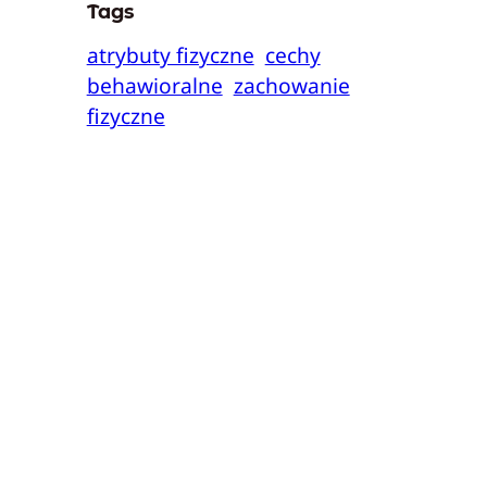
Tags
atrybuty fizyczne
cechy
behawioralne
zachowanie
fizyczne