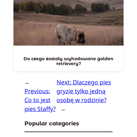
Do czego zostały wyhodowane golden
retrievery?
←
Next:
Dlaczego pies
Previous:
gryzie tylko jedną
Co to jest
osobę w rodzinie?
pies Staffy?
→
Popular categories