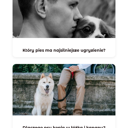
Który pies ma najsilniejsze ugryzienie?
Dlaczego psy kopią w łóżka i kanapy?