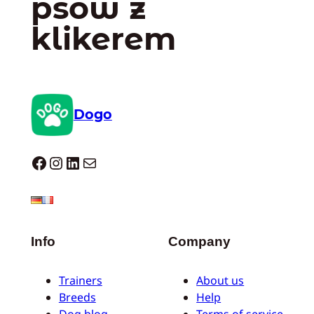
psów z
klikerem
Dogo
Dogo facebook
Instagram
LinkedIn
Mail
Info
Company
Trainers
About us
Breeds
Help
Dog blog
Terms of service