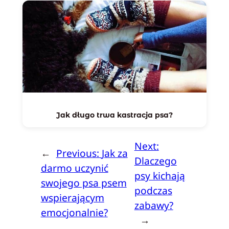
Jak długo trwa kastracja psa?
Next:
←
Previous:
Jak za
Dlaczego
darmo uczynić
psy kichają
swojego psa psem
podczas
wspierającym
zabawy?
emocjonalnie?
→