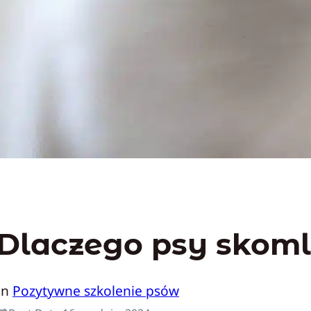
Dlaczego psy skom
In
Pozytywne szkolenie psów