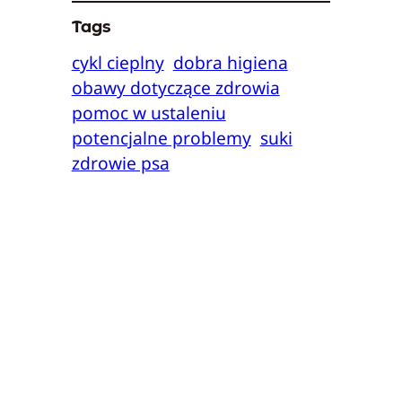
Tags
cykl cieplny
dobra higiena
obawy dotyczące zdrowia
pomoc w ustaleniu
potencjalne problemy
suki
zdrowie psa