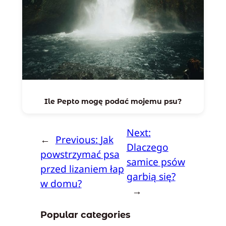
Ile Pepto mogę podać mojemu psu?
Next:
←
Previous:
Jak
Dlaczego
powstrzymać psa
samice psów
przed lizaniem łap
garbią się?
w domu?
→
Popular categories