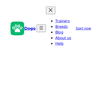
Przejdź
do
treści
Trainers
Breeds
Dogo
Start now
Blog
About us
Help