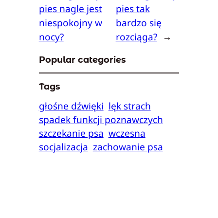
pies nagle jest
pies tak
niespokojny w
bardzo się
nocy?
rozciąga?
→
Popular categories
Tags
głośne dźwięki
lęk strach
spadek funkcji poznawczych
szczekanie psa
wczesna
socjalizacja
zachowanie psa