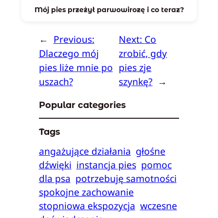
Mój pies przeżył parwowirozę i co teraz?
←
Previous:
Next:
Co
Dlaczego mój
zrobić, gdy
pies liże mnie po
pies zje
uszach?
szynkę?
→
Popular categories
Tags
angażujące działania
głośne
dźwięki
instancja pies
pomoc
dla psa
potrzebuję samotności
spokojne zachowanie
stopniowa ekspozycja
wczesne