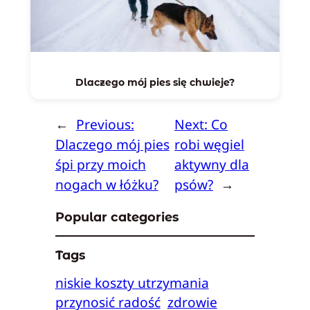
Dlaczego mój pies się chwieje?
←
Previous:
Next:
Co
Dlaczego mój pies
robi węgiel
śpi przy moich
aktywny dla
nogach w łóżku?
psów?
→
Popular categories
Tags
niskie koszty utrzymania
przynosić radość
zdrowie