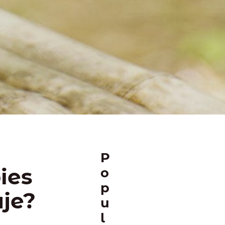
P
ies
o
p
uje?
u
l