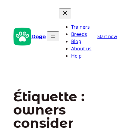
Aller
au
contenu
Trainers
Breeds
Dogo
Start now
Blog
About us
Help
Étiquette :
owners
consider