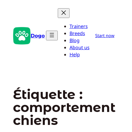
Aller
au
contenu
Trainers
Breeds
Dogo
Start now
Blog
About us
Help
Étiquette :
comportement
chiens