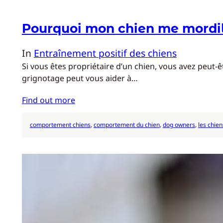
Pourquoi mon chien me mordill
In
Entraînement positif des chiens
Si vous êtes propriétaire d’un chien, vous avez peut
grignotage peut vous aider à…
Find out more
comportement chiens
, 
comportement du chien
, 
dog owners
, 
les chie