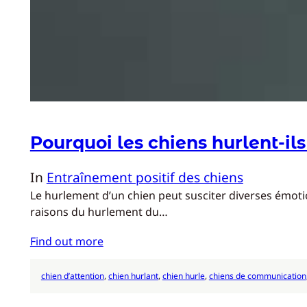
Pourquoi les chiens hurlent-ils
In
Entraînement positif des chiens
Le hurlement d’un chien peut susciter diverses émotio
raisons du hurlement du…
Find out more
chien d’attention
, 
chien hurlant
, 
chien hurle
, 
chiens de communication