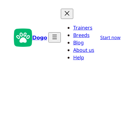
Aller
au
contenu
Trainers
Breeds
Dogo
Start now
Blog
About us
Help