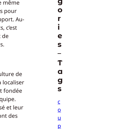
g
nce même
o
es pour
r
pport. Au-
i
, c’est
e
t de
s
s.
T
a
ulture de
g
 localiser
s
st fondée
équipe.
c
sé et leur
o
ont des
u
p