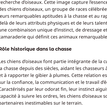
recherche d’oiseaux. Cette image capture l’esse
des chiens d’oiseaux, un groupe de races célébré
leurs remarquables aptitudes à la chasse et au ra
delà de leurs attributs physiques et de leurs talents
une combinaison unique d’instinct, de dressage e
camaraderie qui définit ces animaux remarquable
Rôle historique dans la chasse
Les chiens d’oiseaux font partie intégrante de la c
la chasse depuis des siècles, aidant les chasseurs à
et à rapporter le gibier à plumes. Cette relation e
sur la confiance, la communication et le travail d’
Caractérisés par leur odorat fin, leur instinct aigui
capacité à suivre les ordres, les chiens d’oiseaux s
partenaires inestimables sur le terrain.