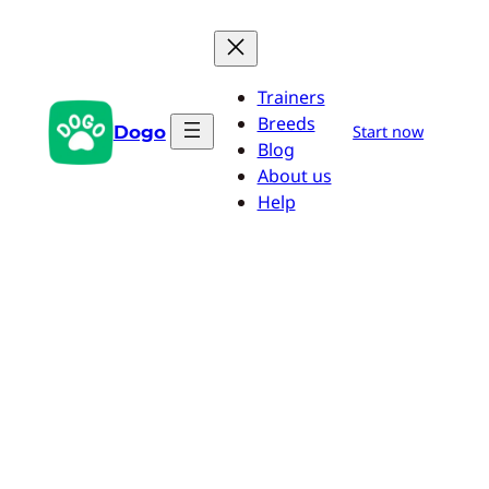
Aller
au
contenu
Trainers
Breeds
Dogo
Start now
Blog
About us
Help