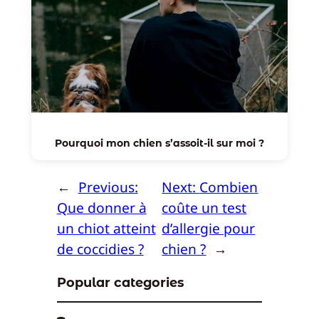
Pourquoi mon chien s’assoit-il sur moi ?
←
Previous:
Next:
Combien
Que donner à
coûte un test
un chiot atteint
d’allergie pour
de coccidies ?
chien ?
→
Popular categories