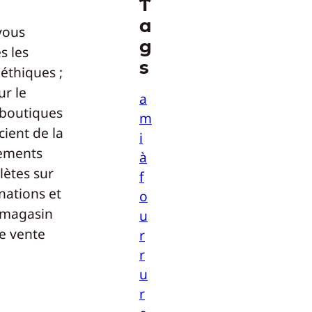
T
a
vous
g
s les
s
éthiques ;
ur le
a
boutiques
m
cient de la
i
sements
à
ètes sur
f
inations et
o
e magasin
u
de vente
r
r
u
r