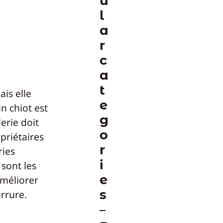
u
l
a
r
c
a
t
is elle
e
n chiot est
g
erie doit
o
priétaires
r
ries
i
 sont les
e
méliorer
s
urrure.