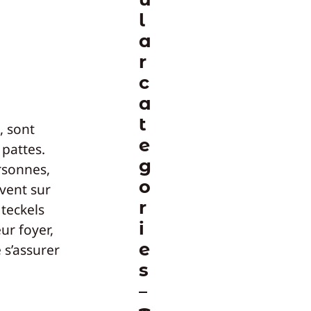
l
a
r
c
a
t
, sont
e
 pattes.
g
rsonnes,
o
uvent sur
r
 teckels
i
ur foyer,
e
 s’assurer
s