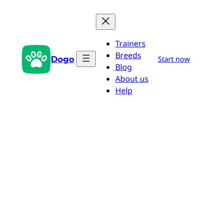
Aller
au
contenu
Trainers
Breeds
Dogo
Start now
Blog
About us
Help