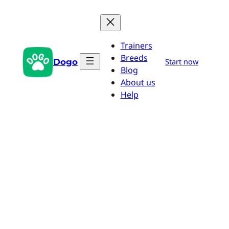
Aller
au
contenu
Trainers
Breeds
Dogo
Start now
Blog
About us
Help